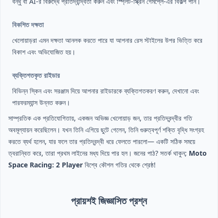
বন্ধু বা AI-র বিরুদ্ধে প্রতিদ্বন্দ্বিতা করুন এবং স্প্লিট-স্ক্রিন গেমপ্লে-এর বিকল্প পান।
বিকশিত দক্ষতা
খেলোয়াড়রা এমন দক্ষতা আনলক করতে পারে যা আপনার রেস স্টাইলের উপর ভিত্তি করে
বিকাশ এবং অভিযোজিত হয়।
ব্যক্তিগতকৃত রাইডার
বিভিন্ন স্কিন এবং সরঞ্জাম দিয়ে আপনার রাইডারকে ব্যক্তিগতকরণ করুন, দেখানো এবং
পারফরম্যান্স উন্নত করুন।
সাম্প্রতিক এক প্রতিযোগিতায়, একজন অভিজ্ঞ খেলোয়াড় জন, তার প্রতিদ্বন্দ্বীর গতি
অবমূল্যায়ন করেছিলেন। যখন তিনি এগিয়ে ছুটে গেলেন, তিনি গুরুত্বপূর্ণ শক্তি বৃদ্ধি সংগ্রহ
করতে ব্যর্থ হলেন, যার ফলে তার প্রতিদ্বন্দ্বী ধরে ফেলতে পারলো— একটি সঠিক সময়ে
ত্বরান্বিত করে, তারা প্রথম লাইনের মধ্য দিয়ে পার হল। জনের পাঠ? সতর্ক থাকুন;
Moto
Space Racing: 2 Player
বিশ্বে কৌশল গতির থেকে শ্রেষ্ঠ!
প্রায়শই জিজ্ঞাসিত প্রশ্ন