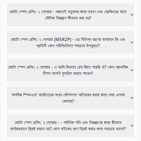
মোটো স্পেস রেসিং: ২ প্লেয়ার - শুরুতেই নতুনদের জন্য ত্বরণ এবং ব্রেকিংয়ের মতো
মৌলিক নিয়ন্ত্রণ কীভাবে করা হয়?
মোটো স্পেস রেসিং: ২ প্লেয়ার (MSR2P) - এর বিভিন্ন ধরণের যানবাহন কি এবং
প্রতিটি কোন পরিস্থিতিতে সবচেয়ে উপযুক্ত?
মোটো স্পেস রেসিং: ২ প্লেয়ার - এ আমি কিভাবে রেস জিতে পারছি না? কোন প্রাথমিক
টিপস আপনি সুপারিশ করতে পারেন?
'কসমিক স্পিডওয়ে' মানচিত্রের মধ্যে কৌশলগত অতিক্রম করার জন্য সেরা এলাকা
কোথায়?
মোটো স্পেস রেসিং: ২ প্লেয়ার - - সর্বাধিক গতি এবং নিয়ন্ত্রণের জন্য কীভাবে
কার্যকরভাবে ড্রিফ্ট করতে হয়? কোন বাইকের ধরণ ড্রিফ্ট করার জন্য সবচেয়ে ভালো?