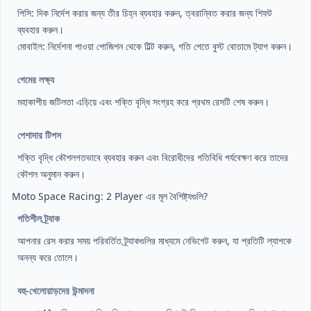
পিসি: দিক নির্দেশ করার জন্য তীর চিহ্ন ব্যবহার করুন, ত্বরান্বিত করার জন্য শিফট
ব্যবহার করুন।
মোবাইল: নির্দেশনা পাওয়া পোজিশন থেকে টিল্ট করুন, গতি পেতে বুস্ট বোতামে ট্যাপ করুন।
গেমের লক্ষ্য
মহাকাশীয় জটিলতা এড়িয়ে এবং শক্তি বৃদ্ধি সংগ্রহ করে প্রথম রেসটি শেষ করুন।
পেশাদার টিপস
শক্তি বৃদ্ধি কৌশলগতভাবে ব্যবহার করুন এবং বিরোধীদের গতিবিধি পর্যবেক্ষণ করে তাদের
কৌশল অনুমান করুন।
Moto Space Racing: 2 Player এর মূল বৈশিষ্ট্যগুলি?
গতিশীল ট্র্যাক
আপনার রেস করার সময় পরিবর্তিত ট্র্যাকগুলির মাধ্যমে নেভিগেট করুন, যা প্রতিটি ল্যাপকে
অনন্য করে তোলে।
বহু-খেলোয়াড়দের উন্মাদনা