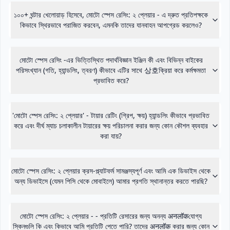
১০০+ ঘন্টার খেলোয়াড় হিসেবে, মোটো স্পেস রেসিং: ২ প্লেয়ার - এ দ্রুত প্রতিপক্ষকে
কিভাবে স্থিরভাবে পরাজিত করবেন, এমনকি তাদের যানবাহন আপগ্রেড করলেও?
মোটো স্পেস রেসিং -এর ভিত্তিস্থিত পদার্থবিজ্ঞান ইঞ্জিন কী এবং বিভিন্ন বাইকের
পরিসংখ্যান (গতি, হ্যান্ডলিং, ত্বরণ) কীভাবে এটির সাথে 상호ক্রিয়া করে কর্মক্ষমতা
প্রভাবিত করে?
'মোটো স্পেস রেসিং: ২ প্লেয়ার' - টায়ার রেটিং (গ্রিপ, ক্ষয়) হ্যান্ডলিং কীভাবে প্রভাবিত
করে এবং দীর্ঘ ম্যাচ চলাকালীন টায়ারের ক্ষয় পরিচালনা করার জন্য কোন কৌশল ব্যবহার
করা যায়?
মোটো স্পেস রেসিং: ২ প্লেয়ার ক্রস-প্ল্যাটফর্ম সামঞ্জস্যপূর্ণ এবং আমি এক ডিভাইস থেকে
অন্য ডিভাইসে (যেমন পিসি থেকে মোবাইলে) আমার প্রগতি স্থানান্তর করতে পারছি?
মোটো স্পেস রেসিং: ২ প্লেয়ার - - প্রতিটি রেসারের জন্য অনন্য अनलॉकযোগ্য
স্কিনগুলি কি এবং কিভাবে আমি প্রতিটি পেতে পারি? তাদের अनलॉक করার জন্য কোন